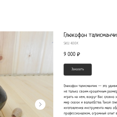
Глюкофон талисманчи
SKU:
4.00X
9 000
₽
Заказать
Глюкофон талисманчик — это удиви
не только своим крошечным размер
играть на нем, вокруг Вас словно
мир сказок и волшебства. Такой г
изготовления инструмента мало об
профессионализм, огромный опыт 