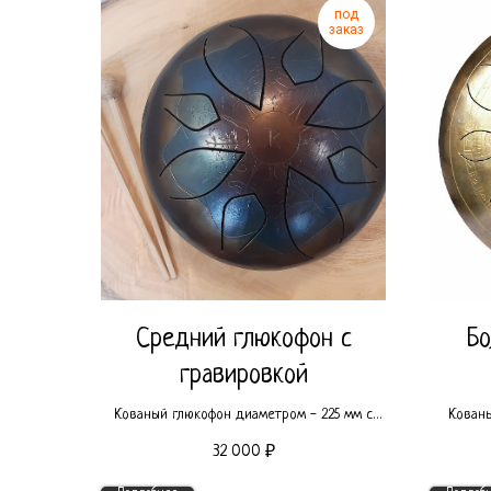
под
заказ
Средний глюкофон с
Бо
гравировкой
Кованый глюкофон диаметром - 225 мм с
Кованы
эксклюзивной гравировкой.
32 000
₽