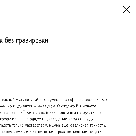
к без гравировки
тельный музыкальный инструмент. Глюкофончик восхитит Вас
ом, но и удивительным звуком. Как только Вы начнете
 запоют волшебные колокольчики, приглашая погрузиться в
люкофончик — настоящее произведение искусства. Для
ладать только мастерством, нужна еще ювелирная точность,
в своем ремесле и конечно же огромное желание создать